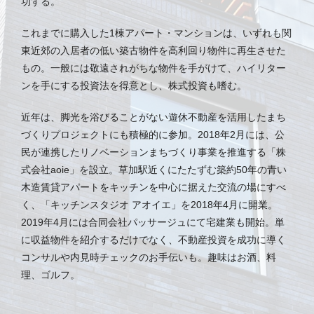
功する。
これまでに購入した1棟アパート・マンションは、いずれも関
東近郊の入居者の低い築古物件を高利回り物件に再生させた
もの。一般には敬遠されがちな物件を手がけて、ハイリター
ンを手にする投資法を得意とし、株式投資も嗜む。
近年は、脚光を浴びることがない遊休不動産を活用したまち
づくりプロジェクトにも積極的に参加。2018年2月には、公
民が連携したリノベーションまちづくり事業を推進する「株
式会社aoie」を設立。草加駅近くにたたずむ築約50年の青い
木造賃貸アパートをキッチンを中心に据えた交流の場にすべ
く、「キッチンスタジオ アオイエ」を2018年4月に開業。
2019年4月には合同会社パッサージュにて宅建業も開始。単
に収益物件を紹介するだけでなく、不動産投資を成功に導く
コンサルや内見時チェックのお手伝いも。趣味はお酒、料
理、ゴルフ。