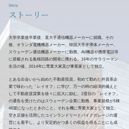
Story
ストーリー
大学卒業後卒業後、某大手通信機器メーカーに就職。その
後、オランダ電機機器メーカー、韓国大手半導体メーカー、
スウェーデン通信機器メーカーに勤務。AV機器や携帯電話等
に搭載される集積回路の開発に携わる。16年のサラリーマン
生活の後、2014年に専業大家及び事業家として独立。
とある出会いから始めた不動産投資。初めて勤めた外資系企
業で味わった「レイオフ」に学び、万一の時の経済的備えと
して不動産賃貸業を徐々に拡大に励む。2度目の「レイオフ」
の通告を受けたのはスウェーデン企業に勤務、事業規模が5棟
45室になったときのこと。それを機に専業大家として独立。
空き店舗を活用したコインランドリーとバイクガレージの運
営にも着手し、より安定的かつ多くの収益を得ることにも成